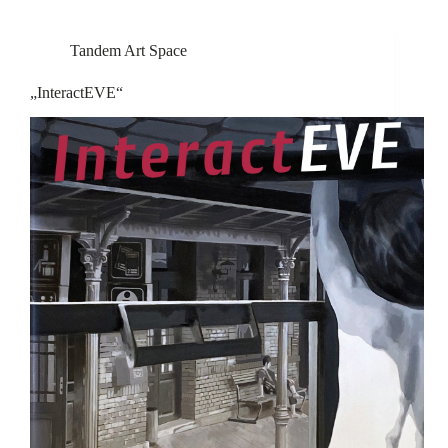
Tandem Art Space
„InteractEVE“