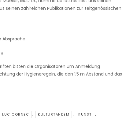
Mueller, MuD i.R., homme de lettres liest aus seinen
s seinen zahlreichen Publikationen zur zeitgenössischen
ch Absprache
rg
riften bitten die Organisatoren um Anmeldung
tung der Hygieneregeln, die den 1,5 m Abstand und das
,
,
,
N LUC CORNEC
KULTURTANDEM
KUNST