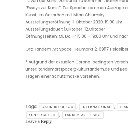
“ …von der Kunst zur Kunst zu kommen”. Rainer René 
“Essays zur Kunst”. Zur Sprache kommen Auszüge au
Kunst. Im Gespräch mit Milan Chlumsky.
Ausstellungseröffnung: 1. Oktober 2020, 19:00 Uhr
Ausstellungsdauer: 1.Oktober-12.Oktober
Öffnungszeiten: Mi, Do, Fr 15:00 – 19:00 Uhr und na
Ort: Tandem Art Space, Heumarkt 2, 69117 Heidelbe
* Aufgrund der aktuellen Corona-bedingten Vorsch
unter: tandemartspace@kulturtandem.de und Beach
Tragen einer Schutzmaske vorsehen.
Tags:
,
,
CALIN BELOESCU
INTERNATIONAL
JEA
,
KUNSTGALERIE
TANDEM ART SPACE
Leave a Reply