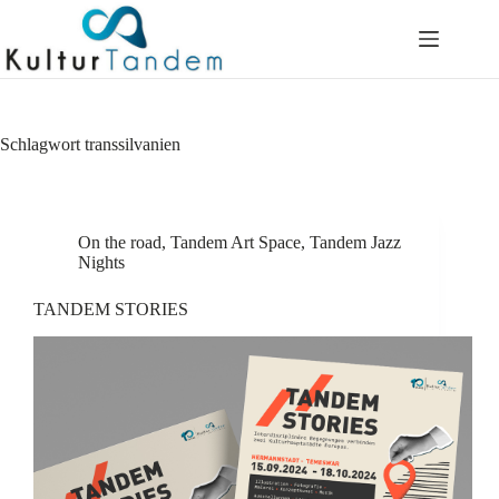
Skip
to
content
Schlagwort
transsilvanien
On the road
,
Tandem Art Space
,
Tandem Jazz
Nights
TANDEM STORIES