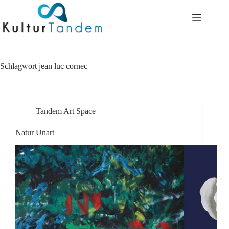
Skip
to
content
Schlagwort
jean luc cornec
Tandem Art Space
Natur Unart