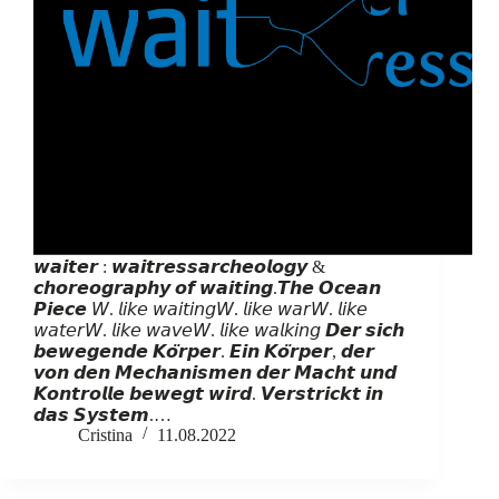
𝙬𝙖𝙞𝙩𝙚𝙧 : 𝙬𝙖𝙞𝙩𝙧𝙚𝙨𝙨𝙖𝙧𝙘𝙝𝙚𝙤𝙡𝙤𝙜𝙮 &
𝙘𝙝𝙤𝙧𝙚𝙤𝙜𝙧𝙖𝙥𝙝𝙮 𝙤𝙛 𝙬𝙖𝙞𝙩𝙞𝙣𝙜.𝙏𝙝𝙚 𝙊𝙘𝙚𝙖𝙣
𝙋𝙞𝙚𝙘𝙚 𝘞. 𝘭𝘪𝘬𝘦 𝘸𝘢𝘪𝘵𝘪𝘯𝘨𝘞. 𝘭𝘪𝘬𝘦 𝘸𝘢𝘳𝘞. 𝘭𝘪𝘬𝘦
𝘸𝘢𝘵𝘦𝘳𝘞. 𝘭𝘪𝘬𝘦 𝘸𝘢𝘷𝘦𝘞. 𝘭𝘪𝘬𝘦 𝘸𝘢𝘭𝘬𝘪𝘯𝘨 𝘿𝙚𝙧 𝙨𝙞𝙘𝙝
𝙗𝙚𝙬𝙚𝙜𝙚𝙣𝙙𝙚 𝙆𝙤̈𝙧𝙥𝙚𝙧. 𝙀𝙞𝙣 𝙆𝙤̈𝙧𝙥𝙚𝙧, 𝙙𝙚𝙧
𝙫𝙤𝙣 𝙙𝙚𝙣 𝙈𝙚𝙘𝙝𝙖𝙣𝙞𝙨𝙢𝙚𝙣 𝙙𝙚𝙧 𝙈𝙖𝙘𝙝𝙩 𝙪𝙣𝙙
𝙆𝙤𝙣𝙩𝙧𝙤𝙡𝙡𝙚 𝙗𝙚𝙬𝙚𝙜𝙩 𝙬𝙞𝙧𝙙. 𝙑𝙚𝙧𝙨𝙩𝙧𝙞𝙘𝙠𝙩 𝙞𝙣
𝙙𝙖𝙨 𝙎𝙮𝙨𝙩𝙚𝙢.…
Cristina
11.08.2022