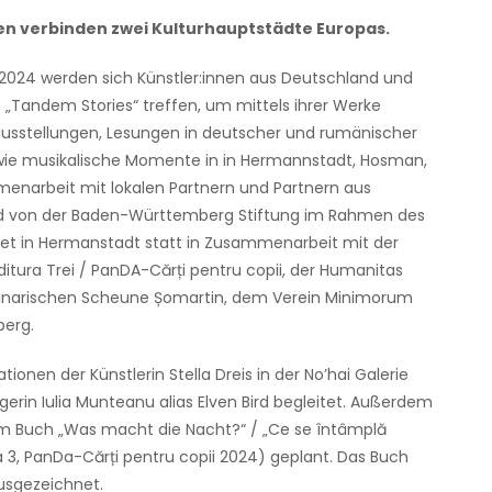
en verbinden zwei Kulturhauptstädte Europas.
2024 werden sich Künstler:innen aus Deutschland und
Tandem Stories“ treffen, um mittels ihrer Werke
usstellungen, Lesungen in deutscher und rumänischer
owie musikalische Momente in in Hermannstadt, Hosman,
enarbeit mit lokalen Partnern und Partnern aus
ird von der Baden-Württemberg Stiftung im Rahmen des
et in Hermanstadt statt in Zusammenarbeit mit der
ditura Trei / PanDA-Cărți pentru copii, der Humanitas
linarischen Scheune Șomartin, dem Verein Minimorum
berg.
tionen der Künstlerin Stella Dreis in der No’hai Galerie
erin Iulia Munteanu alias Elven Bird begleitet. Außerdem
m Buch „Was macht die Nacht?“ / „Ce se întâmplă
a 3, PanDa-Cărți pentru copii 2024) geplant. Das Buch
usgezeichnet.