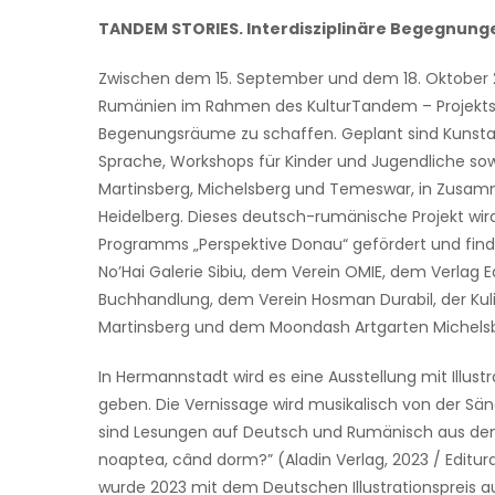
TANDEM STORIES. Interdisziplinäre Begegnung
Zwischen dem 15. September und dem 18. Oktober 
Rumänien im Rahmen des KulturTandem – Projekts „
Begenungsräume zu schaffen. Geplant sind Kunsta
Sprache, Workshops für Kinder und Jugendliche s
Martinsberg, Michelsberg und Temeswar, in Zusamm
Heidelberg. Dieses deutsch-rumänische Projekt w
Programms „Perspektive Donau“ gefördert und find
No’Hai Galerie Sibiu, dem Verein OMIE, dem Verlag E
Buchhandlung, dem Verein Hosman Durabil, der Ku
Martinsberg und dem Moondash Artgarten Michels
In Hermannstadt wird es eine Ausstellung mit Illustra
geben. Die Vernissage wird musikalisch von der Säng
sind Lesungen auf Deutsch und Rumänisch aus de
noaptea, când dorm?” (Aladin Verlag, 2023 / Editur
wurde 2023 mit dem Deutschen Illustrationspreis a