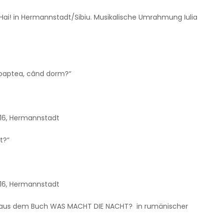
O’Hai! in Hermannstadt/Sibiu. Musikalische Umrahmung Iulia
noaptea, când dorm?“
 16, Hermannstadt
t?“
 16, Hermannstadt
ung aus dem Buch WAS MACHT DIE NACHT? in rumänischer