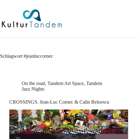
Skip
to
content
Schlagwort
#jeanluccornec
On the road
,
Tandem Art Space
,
Tandem
Jazz Nights
CROSSINGS. Jean-Luc Cornec & Calin Beloescu