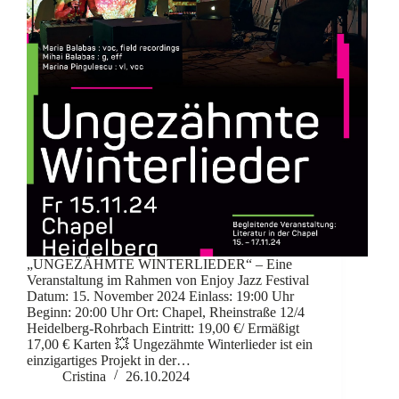
„UNGEZÄHMTE WINTERLIEDER“ – Eine
Veranstaltung im Rahmen von Enjoy Jazz Festival
Datum: 15. November 2024 Einlass: 19:00 Uhr
Beginn: 20:00 Uhr Ort: Chapel, Rheinstraße 12/4
Heidelberg-Rohrbach Eintritt: 19,00 €/ Ermäßigt
17,00 € Karten 💥 Ungezähmte Winterlieder ist ein
einzigartiges Projekt in der…
Cristina
26.10.2024